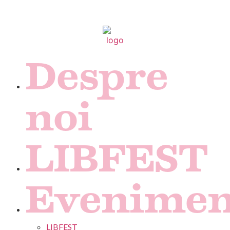
Ne revedem in 2024!
Despre
noi
LIBFEST
Evenimen
LIBFEST