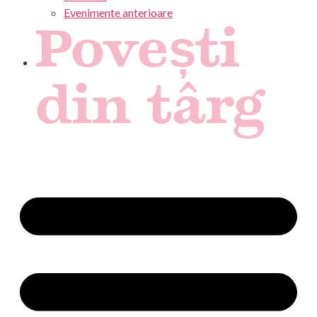
Evenimente anterioare
Povești
din târg