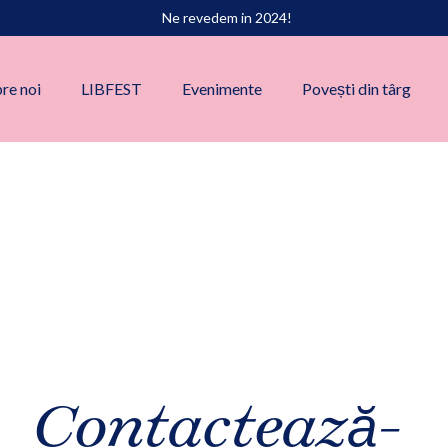
Ne revedem in 2024!
re noi
LIBFEST
Evenimente
Povești din târg
Contactează-