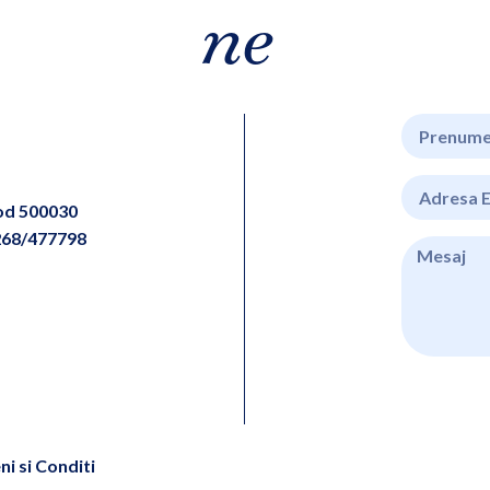
ne
cod 500030
268/477798
i si Conditi