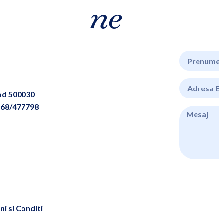
ne
cod 500030
268/477798
i si Conditi