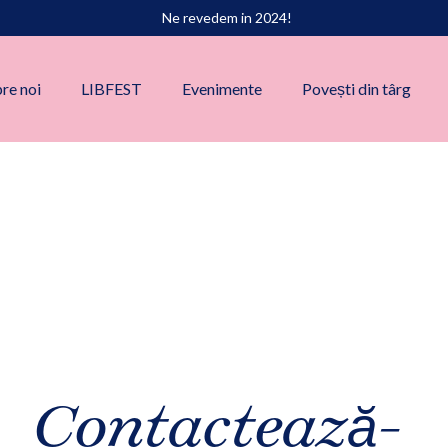
Ne revedem in 2024!
re noi
LIBFEST
Evenimente
Povești din târg
Contactează-